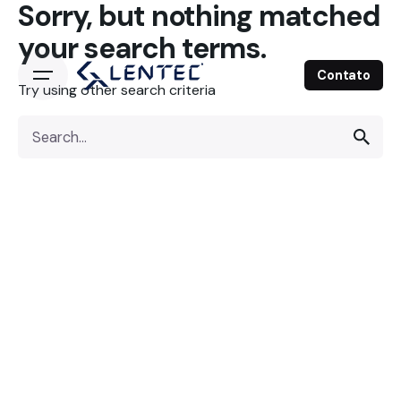
Sorry, but nothing matched
Skip
to
your search terms.
content
Contato
Try using other search criteria
Search
for